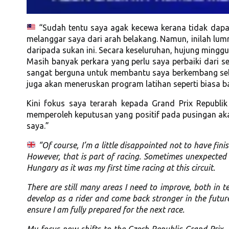
“Sudah tentu saya agak kecewa kerana tidak dapat
melanggar saya dari arah belakang. Namun, inilah lum
daripada sukan ini. Secara keseluruhan, hujung minggu
Masih banyak perkara yang perlu saya perbaiki dari 
sangat berguna untuk membantu saya berkembang seba
juga akan meneruskan program latihan seperti biasa 
Kini fokus saya terarah kepada Grand Prix Republi
memperoleh keputusan yang positif pada pusingan a
saya.”
“Of course, I’m a little disappointed not to have fin
However, that is part of racing. Sometimes unexpected 
Hungary as it was my first time racing at this circuit.
There are still many areas I need to improve, both in t
develop as a rider and come back stronger in the futur
ensure I am fully prepared for the next race.
My focus now shifts to the Czech Republic Grand Prix. 