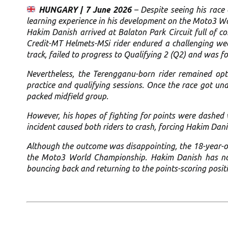
HUNGARY | 7 June 2026
– Despite seeing his race
learning experience in his development on the Moto3 W
Hakim Danish arrived at Balaton Park Circuit full of c
Credit-MT Helmets-MSi rider endured a challenging week
track, failed to progress to Qualifying 2 (Q2) and was fo
Nevertheless, the Terengganu-born rider remained opt
practice and qualifying sessions. Once the race got u
packed midfield group.
However, his hopes of fighting for points were dashed
incident caused both riders to crash, forcing Hakim Dan
Although the outcome was disappointing, the 18-year-ol
the Moto3 World Championship. Hakim Danish has now
bouncing back and returning to the points-scoring posit