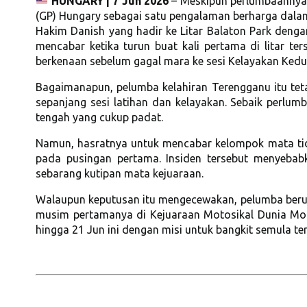
HUNGARY | 7 Jun 2026
– Meskipun perlumbaannya 
(GP) Hungary sebagai satu pengalaman berharga dala
Hakim Danish yang hadir ke Litar Balaton Park denga
mencabar ketika turun buat kali pertama di litar te
berkenaan sebelum gagal mara ke sesi Kelayakan Kedu
Bagaimanapun, pelumba kelahiran Terengganu itu t
sepanjang sesi latihan dan kelayakan. Sebaik perlu
tengah yang cukup padat.
Namun, hasratnya untuk mencabar kelompok mata tid
pada pusingan pertama. Insiden tersebut menyeba
sebarang kutipan mata kejuaraan.
Walaupun keputusan itu mengecewakan, pelumba berusi
musim pertamanya di Kejuaraan Motosikal Dunia Mot
hingga 21 Jun ini dengan misi untuk bangkit semula t