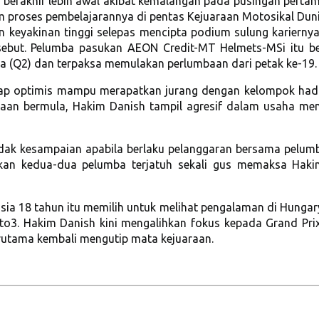
berakhir lebih awal akibat kemalangan pada pusingan pertam
m proses pembelajarannya di pentas Kejuaraan Motosikal Dun
n keyakinan tinggi selepas mencipta podium sulung kariernya
rsebut. Pelumba pasukan AEON Credit-MT Helmets-MSi itu be
a (Q2) dan terpaksa memulakan perlumbaan dari petak ke-19.
etap optimis mampu merapatkan jurang dengan kelompok had
mbaan bermula, Hakim Danish tampil agresif dalam usaha m
ak kesampaian apabila berlaku pelanggaran bersama pelum
bkan kedua-dua pelumba terjatuh sekali gus memaksa Hak
a 18 tahun itu memilih untuk melihat pengalaman di Hungary
o3. Hakim Danish kini mengalihkan fokus kepada Grand Prix
erutama kembali mengutip mata kejuaraan.