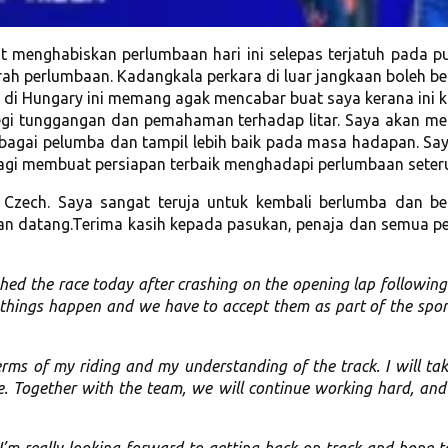
 menghabiskan perlumbaan hari ini selepas terjatuh pada pu
rah perlumbaan. Kadangkala perkara di luar jangkaan boleh 
 di Hungary ini memang agak mencabar buat saya kerana ini kal
segi tunggangan dan pemahaman terhadap litar. Saya akan m
gai pelumba dan tampil lebih baik pada masa hadapan. Say
bagi membuat persiapan terbaik menghadapi perlumbaan seter
k Czech. Saya sangat teruja untuk kembali berlumba dan be
kan datang.Terima kasih kepada pasukan, penaja dan semua 
ished the race today after crashing on the opening lap followin
things happen and we have to accept them as part of the sport
erms of my riding and my understanding of the track. I will tak
e. Together with the team, we will continue working hard, and
I’m really looking forward to getting back on track and hope t