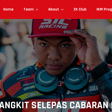
Home
Team
About
ZK Club
IKM Pro
ANGKIT SELEPAS CABARAN 