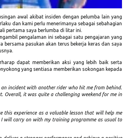
singan awal akibat insiden dengan pelumba lain yang
berlaku dan kami perlu menerimanya sebagai sebahagian
i pertama saya berlumba di litar ini.
engambil pengalaman ini sebagai satu pengajaran yang
a bersama pasukan akan terus bekerja keras dan saya
usnya.
rharap dapat memberikan aksi yang lebih baik serta
penyokong yang sentiasa memberikan sokongan kepada
g an incident with another rider who hit me from behind.
. Overall, it was quite a challenging weekend for me in
e this experience as a valuable lesson that will help me
 I will carry on with my training programme as usual to
o deliver a stronger performance and achieve a positive