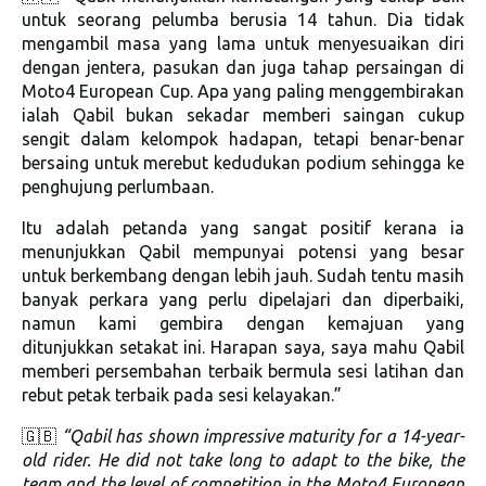
untuk seorang pelumba berusia 14 tahun. Dia tidak
mengambil masa yang lama untuk menyesuaikan diri
dengan jentera, pasukan dan juga tahap persaingan di
Moto4 European Cup. Apa yang paling menggembirakan
ialah Qabil bukan sekadar memberi saingan cukup
sengit dalam kelompok hadapan, tetapi benar-benar
bersaing untuk merebut kedudukan podium sehingga ke
penghujung perlumbaan.
Itu adalah petanda yang sangat positif kerana ia
menunjukkan Qabil mempunyai potensi yang besar
untuk berkembang dengan lebih jauh. Sudah tentu masih
banyak perkara yang perlu dipelajari dan diperbaiki,
namun kami gembira dengan kemajuan yang
ditunjukkan setakat ini. Harapan saya, saya mahu Qabil
memberi persembahan terbaik bermula sesi latihan dan
rebut petak terbaik pada sesi kelayakan.”
🇬🇧
“Qabil has shown impressive maturity for a 14-year-
old rider. He did not take long to adapt to the bike, the
team and the level of competition in the Moto4 European