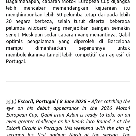
Bagaimanapun, cabaran Moto4 European Cup dijangka
lebih mencabar memandangkan kejuaraan itu
menghimpunkan lebih 50 pelumba tetap daripada lebih
20 negara berbeza, selain turut disertai beberapa
pelumba wildcard yang menjadikan saingan semakin
sengit. Meskipun sedar cabaran yang menantinya, Qabil
optimis pengalaman yang diperoleh di Barcelona
mampu dimanfaatkan sepenuhnya untuk
membolehkannya tampil lebih kompetitif dan agresif di
Portugal.
🇬🇧
Estoril, Portugal | 8 June 2026
– After catching the
eye on his debut appearance in the 2026 Moto4
European Cup, Qabil Irfan Azlan is ready to take on an
even greater challenge as he heads into Round 2 at the
Estoril Circuit in Portugal this weekend with the aim of
securing his first podium finish of the season. The