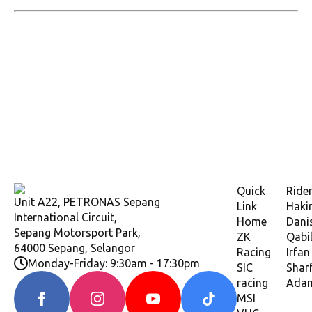
Quick
Ride
Unit A22, PETRONAS Sepang
Link
Haki
International Circuit,
Home
Dani
Sepang Motorsport Park,
ZK
Qabi
64000 Sepang, Selangor
Racing
Irfan
Monday-Friday: 9:30am - 17:30pm
SIC
Shar
racing
Ada
MSI