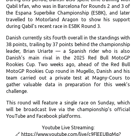
Qabil Irfan, who was in Barcelona for Rounds 2 and 3 of
the Espana Superbike Championship (ESBK), and later
travelled to Motorland Aragon to show his support
during Qabil’s recent race in ESBK Round 3.
Danish currently sits fourth overall in the standings with
38 points, trailing by 37 points behind the championship
leader, Brian Uriarte — a Spanish rider who is also
Danish’s main rival in the 2025 Red Bull MotoGP
Rookies Cup. Two weeks ago, ahead of the Red Bull
MotoGP Rookies Cup round in Mugello, Danish and his
team carried out a private test at Magny-Cours to
gather valuable data in preparation for this week’s
challenge.
This round will feature a single race on Sunday, which
will be broadcast live via the championship’s official
YouTube and Facebook platforms.
Youtube Live Streaming:
🔗 https://www.youtube.com/live/c9FlEEUBgMg?