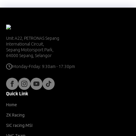
Unit A22, PETRONAS Sepang
International Circuit,
Sepang Motorsport Park,
64000 Sepang, Selangor
Monday-Friday: 9:30am - 17:30pm
Quick Link
Home
ZK Racing
SIC racing MSI
VHC Team