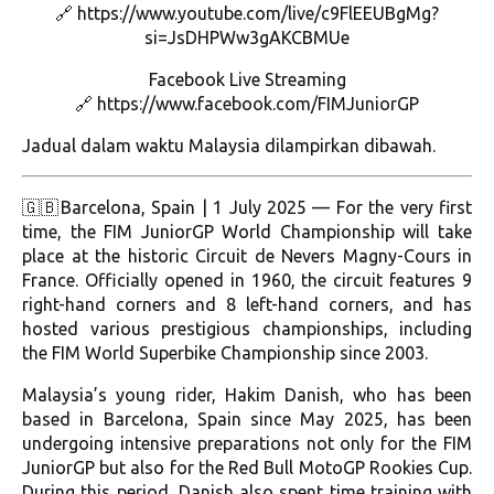
🔗 https://www.youtube.com/live/c9FlEEUBgMg?
si=JsDHPWw3gAKCBMUe
Facebook Live Streaming
🔗 https://www.facebook.com/FIMJuniorGP
Jadual dalam waktu Malaysia dilampirkan dibawah.
🇬🇧Barcelona, Spain | 1 July 2025 — For the very first
time, the FIM JuniorGP World Championship will take
place at the historic Circuit de Nevers Magny-Cours in
France. Officially opened in 1960, the circuit features 9
right-hand corners and 8 left-hand corners, and has
hosted various prestigious championships, including
the FIM World Superbike Championship since 2003.
Malaysia’s young rider, Hakim Danish, who has been
based in Barcelona, Spain since May 2025, has been
undergoing intensive preparations not only for the FIM
JuniorGP but also for the Red Bull MotoGP Rookies Cup.
During this period, Danish also spent time training with